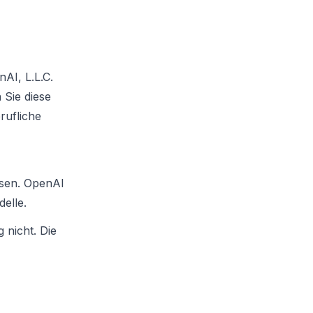
AI, L.L.C.
 Sie diese
rufliche
ssen. OpenAI
elle.
 nicht. Die