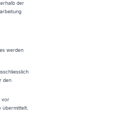
erhalb der
rarbeitung
ies werden
sschliesslich
er den
 vor
übermittelt.