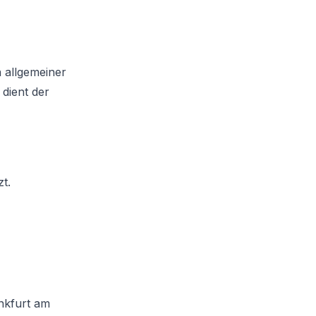
 allgemeiner
 dient der
t.
nkfurt am