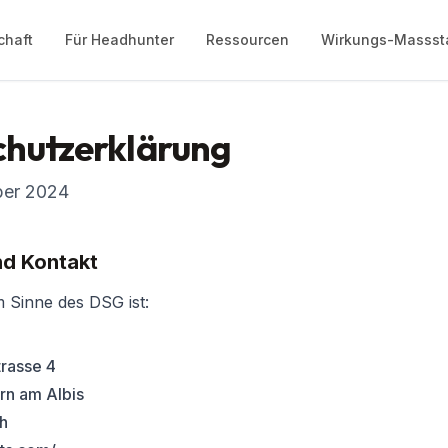
chaft
Für Headhunter
Ressourcen
Wirkungs-Massst
hutzerklärung
ber 2024
und Kontakt
m Sinne des DSG ist:
rasse 4
rn am Albis
h