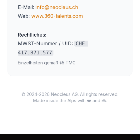
E-Mail:
info@neocleus.ch
Web:
www.360-talents.com
Rechtliches:
MWST-Nummer / UID:
CHE-
417.871.577
Einzelheiten gemäß §5 TMG
© 2024-2026 Neocleus AG. All rights reserved.
Made inside the Alps with ❤️ and 🧀.