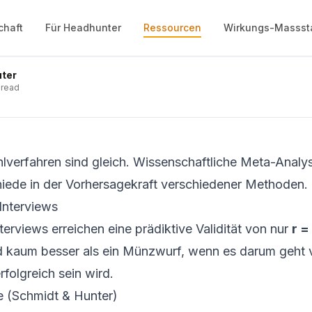
 von Eignungsdiagnos
chaft
Für Headhunter
Ressourcen
Wirkungs-Massst
uter
 read
hlverfahren sind gleich. Wissenschaftliche Meta-Analy
iede in der Vorhersagekraft verschiedener Methoden.
Interviews
nterviews erreichen eine prädiktive Validität von nur
r =
nd kaum besser als ein Münzwurf, wenn es darum geht
rfolgreich sein wird.
 (Schmidt & Hunter)