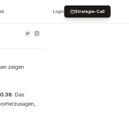
tik im
ab
Login
Strategie-Call
sen zeigen
 0.38
. Das
 vorherzusagen,