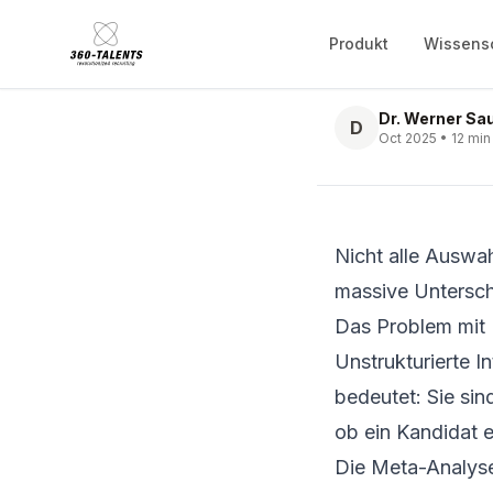
Validität
Produkt
Wissens
Vergleich
Dr. Werner Sa
D
Oct 2025 • 12 min
Nicht alle Auswa
massive Untersch
Das Problem mit 
Unstrukturierte I
bedeutet: Sie si
ob ein Kandidat e
Die Meta-Analyse