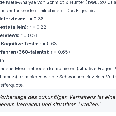
e Meta-Analyse von Schmidt & Hunter (1998, 2016) an
hunderttausenden Teilnehmern. Das Ergebnis:
Interviews:
r = 0.38
sts (allein):
r = 0.22
terviews:
r = 0.51
Kognitive Tests:
r = 0.63
fahren (360-talents):
r = 0.65+
l?
iedene Messmethoden kombinieren (situative Fragen, 
arks), eliminieren wir die Schwächen einzelner Verf
efferquote.
Vorhersage des zukünftigen Verhaltens ist ein
enem Verhalten und situativen Urteilen."