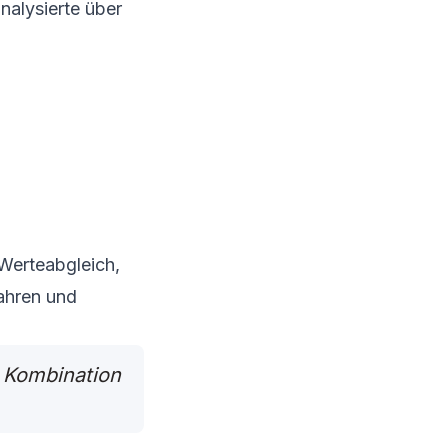
alysierte über
Werteabgleich,
ahren und
e Kombination