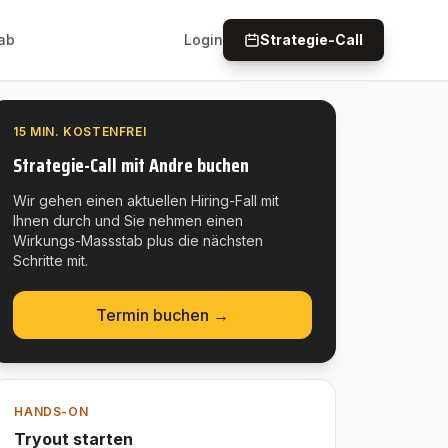
ab
Login
Strategie-Call
15 MIN. KOSTENFREI
Strategie-Call mit Andre buchen
Wir gehen einen aktuellen Hiring-Fall mit
Ihnen durch und Sie nehmen einen
Wirkungs-Massstab plus die nächsten
Schritte mit.
Termin buchen →
HANDS-ON
Tryout starten