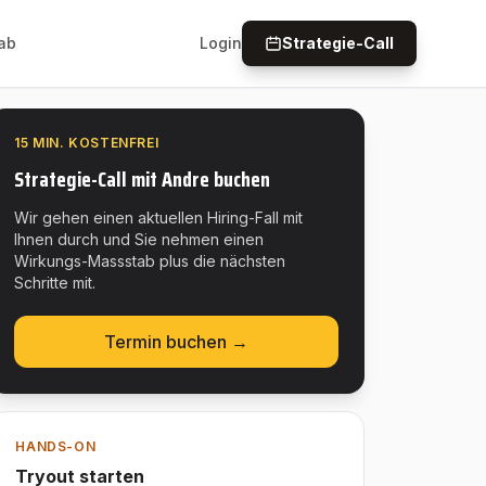
ab
Login
Strategie-Call
15 MIN. KOSTENFREI
Strategie-Call mit Andre buchen
Wir gehen einen aktuellen Hiring-Fall mit
Ihnen durch und Sie nehmen einen
Wirkungs-Massstab plus die nächsten
Schritte mit.
Termin buchen →
HANDS-ON
Tryout starten