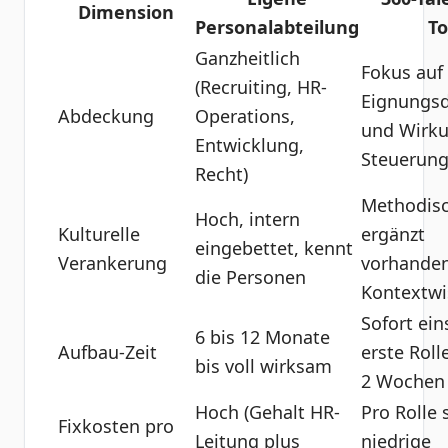
Dimension
Personalabteilung
To
Ganzheitlich
Fokus auf
(Recruiting, HR-
Eignungsd
Abdeckung
Operations,
und Wirku
Entwicklung,
Steuerun
Recht)
Methodisc
Hoch, intern
Kulturelle
ergänzt
eingebettet, kennt
Verankerung
vorhande
die Personen
Kontextwi
Sofort ein
6 bis 12 Monate
Aufbau-Zeit
erste Rolle
bis voll wirksam
2 Wochen
Hoch (Gehalt HR-
Pro Rolle 
Fixkosten pro
Leitung plus
niedrige